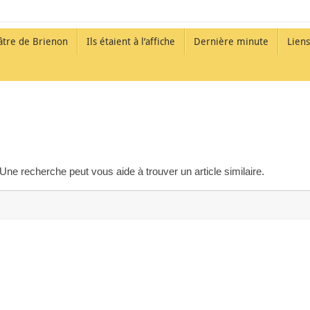
âtre de Brienon
Ils étaient à l’affiche
Dernière minute
Liens
Une recherche peut vous aide à trouver un article similaire.