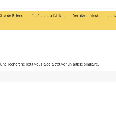
âtre de Brienon
Ils étaient à l’affiche
Dernière minute
Liens
Une recherche peut vous aide à trouver un article similaire.