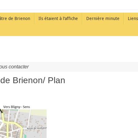
âtre de Brienon
Ils étaient à l’affiche
Dernière minute
Liens
ous contacter
de Brienon/ Plan