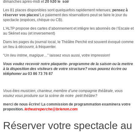
dimanches après-midi et
20 h30 le soir
Les 81 places disponibles sont quelquefois rapidement retenues;
pensez à
réserver vos places/
Le paiement des réservations peut se faire le jour du
spectacle (espèces, chèque ou CB).
L’ALTP propose des cartes d’abonnement et intègre les abonnés de l’Escale et
au Skénet eau (et inversement)
Dans les pages du journal local, le Théâtre Perché est souvent évoqué comme
un lieu à découvrir, à fréquenter.
“
Un lieu intime, magique…
” laissez vous aussi, votre impression!
Vous voulez recevoir notre plaquette- programme de la saison ou la mettre
à la disposition des visiteurs de votre structure? vous pouvez écrire ou
téléphoner au
03 86 73 76 87
Vous êtes musicien, chanteur, membre d’une compagnie théâtrale,
vous
voulez vous produire sur la scène de notre petit théâtre?
merci de nous écrire! La commission de programmation examinera votre
proposition.
letheatreperche@brienon.com
Réserver votre spectacle au