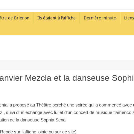
âtre de Brienon
Ils étaient à l’affiche
Dernière minute
Liens
janvier Mezcla et la danseuse Soph
mental a proposé au Théâtre perché une soirée qui a commencé avec u
oz , suivi d’un échange avec lui et d’un concert de musique flamenco
cipation de la danseuse Sophia Sena
QRcode sur l’affiche jointe ou sur ce site)