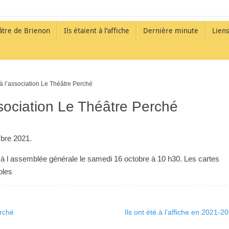
âtre de Brienon
Ils étaient à l’affiche
Dernière minute
Liens
à l’association Le Théâtre Perché
ssociation Le Théâtre Perché
mbre 2021.
 à l assemblée générale le samedi 16 octobre à 10 h30. Les cartes
bles
rché
Ils ont été à l’affiche en 2021-